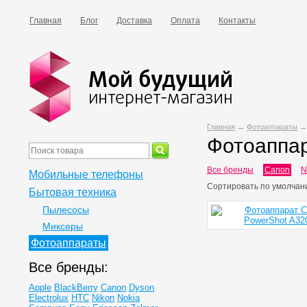
Главная
Блог
Доставка
Оплата
Контакты
Главная
→
Фотоаппараты
Фотоаппа
Все бренды
Canon
N
Мобильные телефоны
Сортировать по
умолчан
Бытовая техника
Пылесосы
Миксеры
Фотоаппараты
Все бренды:
Apple
BlackBerry
Canon
Dyson
Electrolux
HTC
Nikon
Nokia