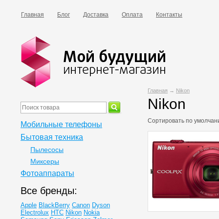
Главная
Блог
Доставка
Оплата
Контакты
Главная
→
Nikon
Nikon
Сортировать по
умолчан
Мобильные телефоны
Бытовая техника
Пылесосы
Миксеры
Фотоаппараты
Все бренды:
Apple
BlackBerry
Canon
Dyson
Electrolux
HTC
Nikon
Nokia