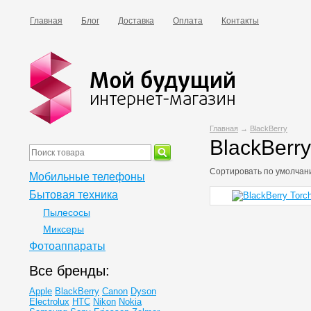
Главная
Блог
Доставка
Оплата
Контакты
Главная
→
BlackBerry
BlackBerry
Сортировать по
умолчан
Мобильные телефоны
Бытовая техника
Пылесосы
Миксеры
Фотоаппараты
Все бренды:
Apple
BlackBerry
Canon
Dyson
Electrolux
HTC
Nikon
Nokia